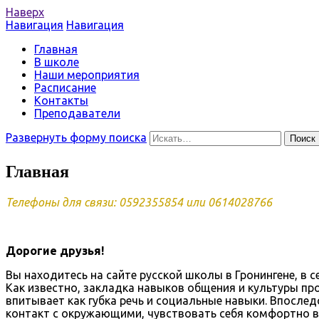
Наверх
Навигация
Навигация
Русская школа в Гронинген
Stichting Sociaal Cultureel Centrum Ruslandia
Главная
В школе
Наши мероприятия
Расписание
Контакты
Преподаватели
Развернуть форму поиска
Поиск
Главная
Телефоны для связи: 0592355854 или 0614028766
Дорогие друзья!
Вы находитесь на сайте русской школы в Гронингене, в
Как известно, закладка навыков общения и культуры про
впитывает как губка речь и социальные навыки. Впосл
контакт с окружающими, чувствовать себя комфортно в